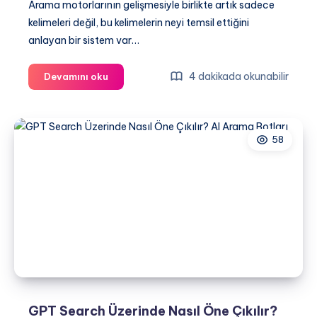
Arama motorlarının gelişmesiyle birlikte artık sadece
kelimeleri değil, bu kelimelerin neyi temsil ettiğini
anlayan bir sistem var…
Entity
4 dakikada okunabilir
Devamını oku
SEO
Nedir?
Dijital
58
İçeriklere
Yeni
Nesil
Yaklaşım
GPT Search Üzerinde Nasıl Öne Çıkılır?