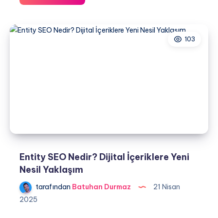
Shortener
Kullanarak
Nasıl
103
Backlink
Alınır?
(Cuttly
&
Bitly)
Entity SEO Nedir? Dijital İçeriklere Yeni
Nesil Yaklaşım
tarafından
Batuhan Durmaz
21 Nisan
2025