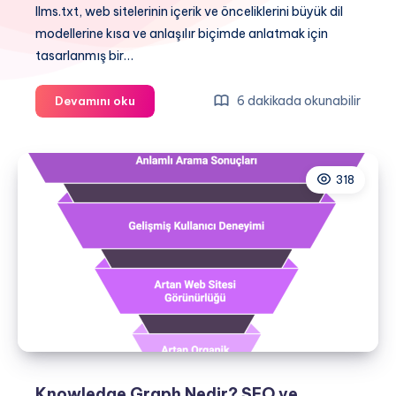
llms.txt, web sitelerinin içerik ve önceliklerini büyük dil
modellerine kısa ve anlaşılır biçimde anlatmak için
tasarlanmış bir…
llms.txt
6 dakikada okunabilir
Devamını oku
Nedir?
Kurulum,
Kullanım
318
ve
Görünürlük
Knowledge Graph Nedir? SEO ve