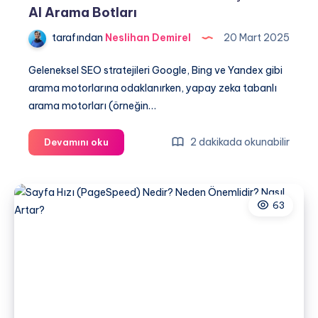
AI Arama Botları
tarafından
Neslihan Demirel
20 Mart 2025
Geleneksel SEO stratejileri Google, Bing ve Yandex gibi
arama motorlarına odaklanırken, yapay zeka tabanlı
arama motorları (örneğin…
GPT
2 dakikada okunabilir
Devamını oku
Search
Üzerinde
Nasıl
63
Öne
Çıkılır?
AI
Arama
Botları