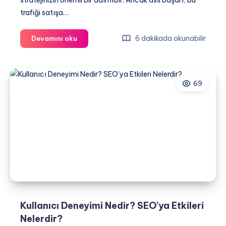
stratejinizin önemli bir adımıdır. Ancak asıl başarı, bu
trafiği satışa…
Dönüşüm
6 dakikada okunabilir
Devamını oku
Oranı
ve
SEO:
69
Daha
Fazla
Trafikten
Daha
Fazla
Satışa
Kullanıcı Deneyimi Nedir? SEO’ya Etkileri
Nelerdir?