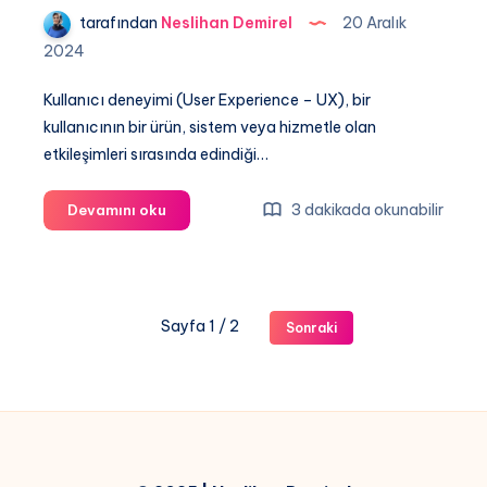
tarafından
Neslihan Demirel
20 Aralık
2024
Kullanıcı deneyimi (User Experience – UX), bir
kullanıcının bir ürün, sistem veya hizmetle olan
etkileşimleri sırasında edindiği…
Kullanıcı
3 dakikada okunabilir
Devamını oku
Deneyimi
Nedir?
SEO’ya
Etkileri
Sayfa 1 / 2
Sonraki
Nelerdir?