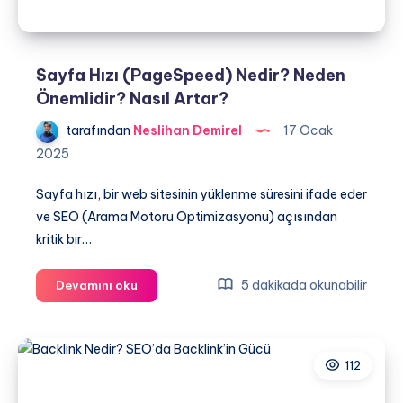
Sayfa Hızı (PageSpeed) Nedir? Neden
Önemlidir? Nasıl Artar?
tarafından
Neslihan Demirel
17 Ocak
2025
Sayfa hızı, bir web sitesinin yüklenme süresini ifade eder
ve SEO (Arama Motoru Optimizasyonu) açısından
kritik bir…
Sayfa
5 dakikada okunabilir
Devamını oku
Hızı
(PageSpeed)
Nedir?
112
Neden
Önemlidir?