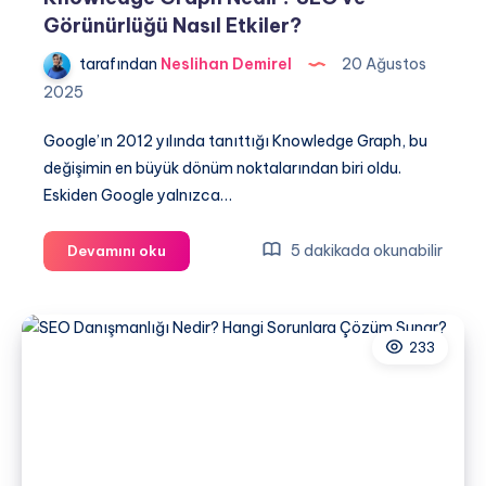
Görünürlüğü Nasıl Etkiler?
tarafından
Neslihan Demirel
20 Ağustos
2025
Google’ın 2012 yılında tanıttığı Knowledge Graph, bu
değişimin en büyük dönüm noktalarından biri oldu.
Eskiden Google yalnızca…
Knowledge
5 dakikada okunabilir
Devamını oku
Graph
Nedir?
SEO
233
ve
Görünürlüğü
Nasıl
Etkiler?